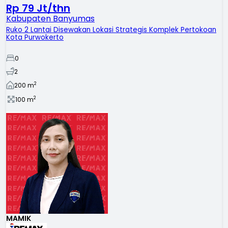
Rp 79 Jt/thn
Kabupaten Banyumas
Ruko 2 Lantai Disewakan Lokasi Strategis Komplek Pertokoan
Kota Purwokerto
0
2
2
200
m
2
100
m
MAMIK