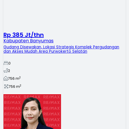
Rp 385 Jt/thn
Kabupaten Banyumas
Gudang Disewakan, Lokasi Strategis Komplek Pergudangan
dan Akses Mudah Area Purwokerto Selatan
0
2
2
756
m
2
756
m