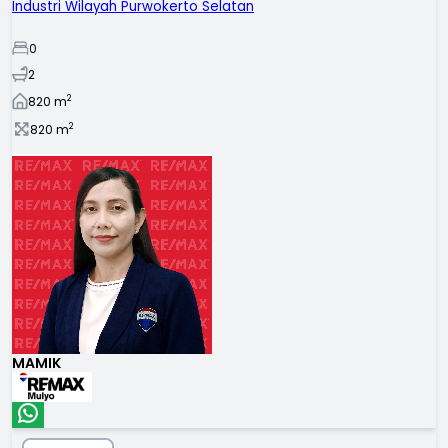
Industri Wilayah Purwokerto Selatan
0
2
2
820
m
2
820
m
MAMIK