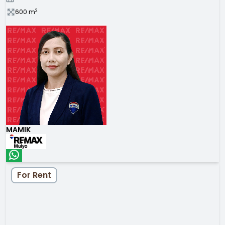
2
600
m
MAMIK
For Rent