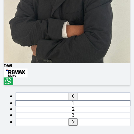
DWI
1
2
3