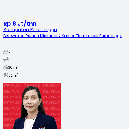
Rp 8 Jt/thn
Kabupaten Purbalingga
Disewakan Rumah Minimalis 2 Kamar Tidur Lokasi Purbalingga
2
1
2
36
m
2
72
m