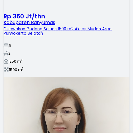
Rp 350 Jt/thn
Kabupaten Banyumas
Disewakan Gudang Seluas 1500 m2 Akses Mudah Area
Purwokerto Selatan
5
2
2
1250
m
2
1500
m