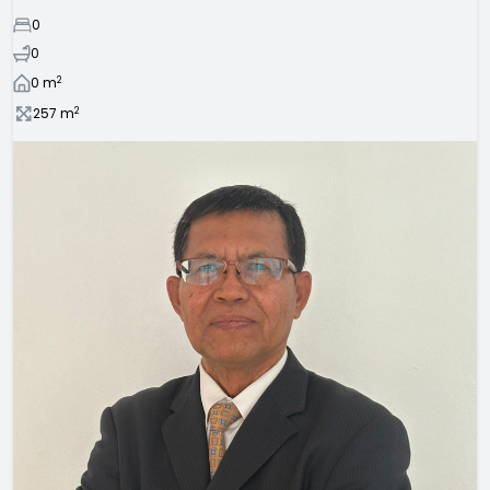
0
0
2
0
m
2
257
m