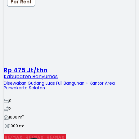
For Rent
Rp 475 Jt/thn
Kabupaten Banyumas
Disewakan Gudang Luas Full Bangunan + Kantor Area
Purwokerto Selatan
0
2
2
1000
m
2
1000
m