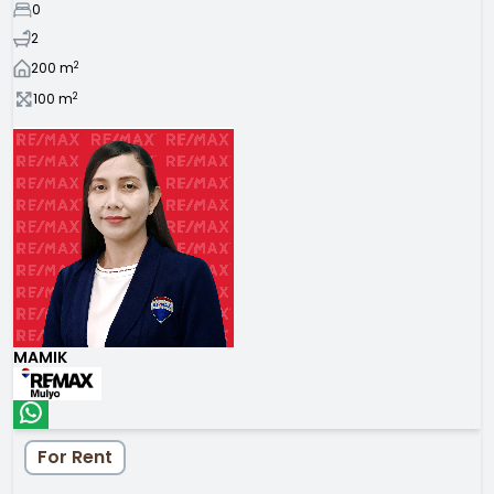
0
2
2
200
m
2
100
m
MAMIK
For Rent