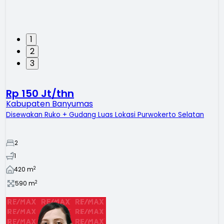
1
2
3
Rp 150 Jt/thn
Kabupaten Banyumas
Disewakan Ruko + Gudang Luas Lokasi Purwokerto Selatan
2
1
2
420
m
2
590
m