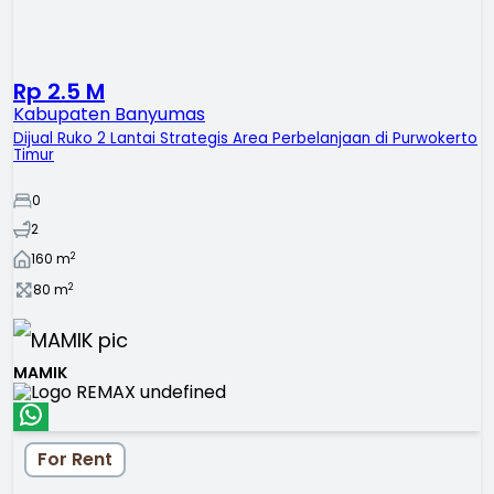
Rp 2.5 M
Kabupaten Banyumas
Dijual Ruko 2 Lantai Strategis Area Perbelanjaan di Purwokerto
Timur
0
2
2
160
m
2
80
m
MAMIK
For Rent