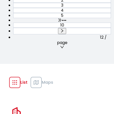
2
3
4
5
•••
10
12 /
page
List
Maps