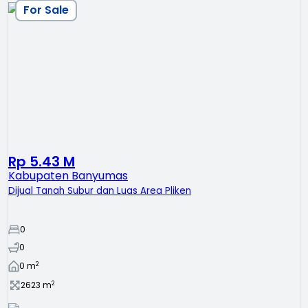
For Sale
Rp 5.43 M
Kabupaten Banyumas
Dijual Tanah Subur dan Luas Area Pliken
0
0
2
0
m
2
2623
m