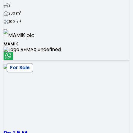
2
2
200
m
2
100
m
MAMIK
For Sale
Rp 1.5 M