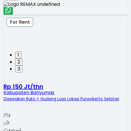
For Rent
1
2
3
Rp 150 Jt/thn
Kabupaten Banyumas
Disewakan Ruko + Gudang Luas Lokasi Purwokerto Selatan
2
1
2
420
m