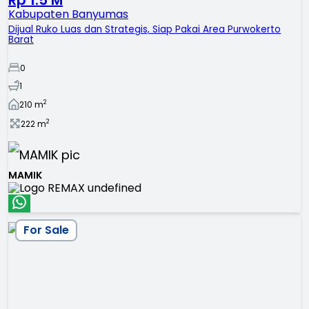
Kabupaten Banyumas
Dijual Ruko Luas dan Strategis, Siap Pakai Area Purwokerto
Barat
0
1
2
210
m
2
222
m
MAMIK
For Sale