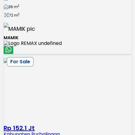
2
36
m
2
72
m
MAMIK
For Sale
Rp 152.1 Jt
Kabupaten Purbalingga