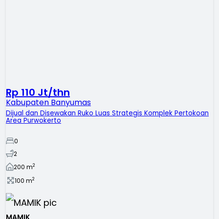
Rp 110 Jt/thn
Kabupaten Banyumas
Dijual dan Disewakan Ruko Luas Strategis Komplek Pertokoan
Area Purwokerto
0
2
2
200
m
2
100
m
MAMIK