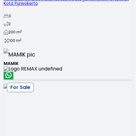
Kota Purwokerto
0
2
2
200
m
2
100
m
MAMIK
For Sale