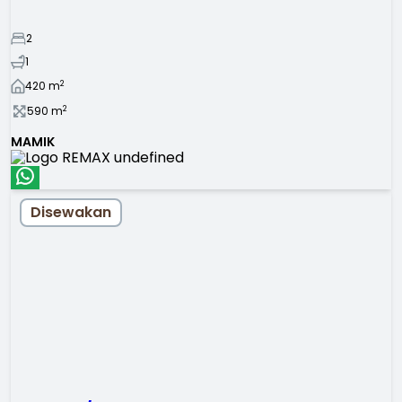
2
1
2
420
m
2
590
m
MAMIK
Disewakan