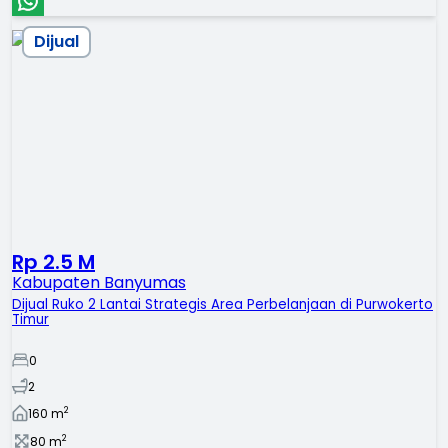
Dijual
Rp 2.5 M
Kabupaten Banyumas
Dijual Ruko 2 Lantai Strategis Area Perbelanjaan di Purwokerto
Timur
0
2
2
160
m
2
80
m