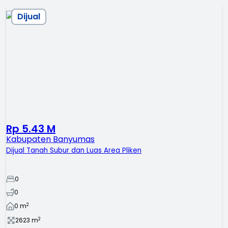
Dijual
Rp 5.43 M
Kabupaten Banyumas
Dijual Tanah Subur dan Luas Area Pliken
0
0
2
0
m
2
2623
m