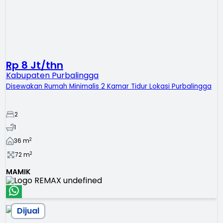
Rp 8 Jt/thn
Kabupaten Purbalingga
Disewakan Rumah Minimalis 2 Kamar Tidur Lokasi Purbalingga
2
1
2
36
m
2
72
m
MAMIK
Dijual