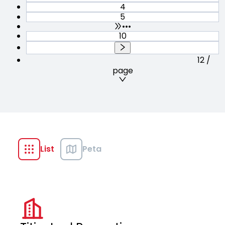
4
5
•••
10
12 /
page
List
Peta