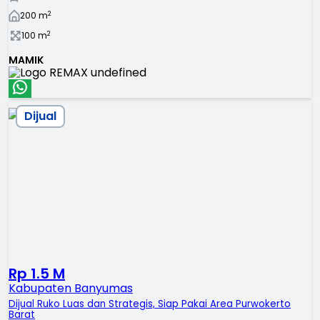
2
200
m
2
100
m
MAMIK
Dijual
Rp 1.5 M
Kabupaten Banyumas
Dijual Ruko Luas dan Strategis, Siap Pakai Area Purwokerto
Barat