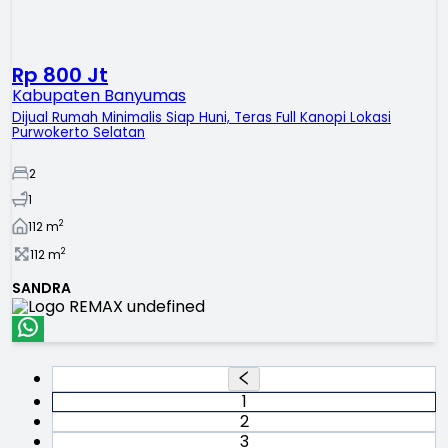
Rp 800 Jt
Kabupaten Banyumas
Dijual Rumah Minimalis Siap Huni, Teras Full Kanopi Lokasi
Purwokerto Selatan
2
1
2
112
m
2
112
m
SANDRA
1
2
3