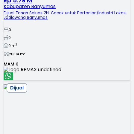
Rp 5.79 M
Kabupaten Banyumas
Dijual Tanah Seluas 2H, Cocok untuk Pertanian/Industri Lokasi
Jatilawang Banyumas
0
0
2
0
m
2
20314
m
MAMIK
Dijual