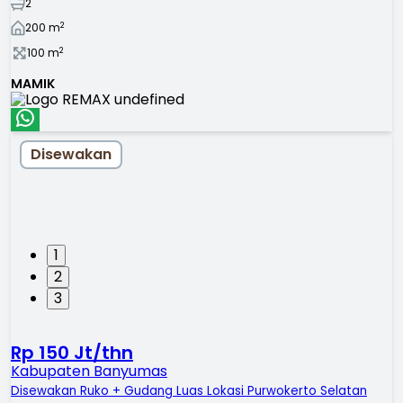
2
2
200
m
2
100
m
MAMIK
Disewakan
1
2
3
Rp 150 Jt/thn
Kabupaten Banyumas
Disewakan Ruko + Gudang Luas Lokasi Purwokerto Selatan