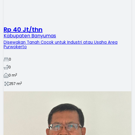
Rp 40 Jt/thn
Kabupaten Banyumas
Disewakan Tanah Cocok untuk Industri atau Usaha Area
Purwokerto
0
0
2
0
m
2
257
m