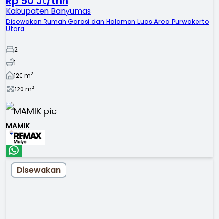
Rp 50 Jt/thn
Kabupaten Banyumas
Disewakan Rumah Garasi dan Halaman Luas Area Purwokerto
Utara
2
1
2
120
m
2
120
m
MAMIK
Disewakan