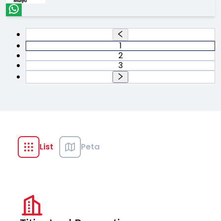
1
2
3
List
Peta