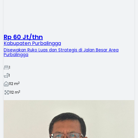
Rp 60 Jt/thn
Kabupaten Purbalingga
Disewakan Ruko Luas dan Strategis di Jalan Besar Area
Purbalingga
1
1
2
112
m
2
112
m