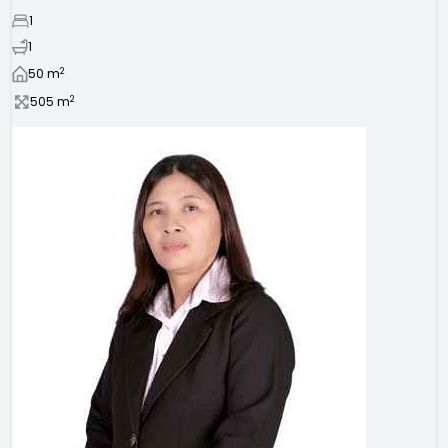
1
1
2
50
m
2
505
m