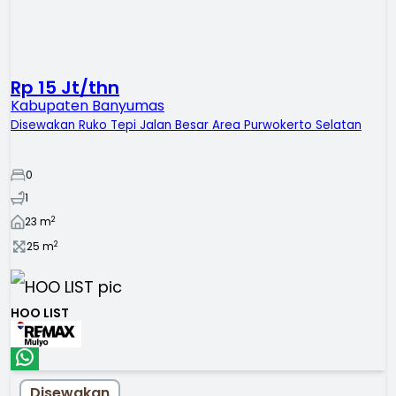
Rp 15 Jt/thn
Kabupaten Banyumas
Disewakan Ruko Tepi Jalan Besar Area Purwokerto Selatan
0
1
2
23
m
2
25
m
HOO LIST
Disewakan