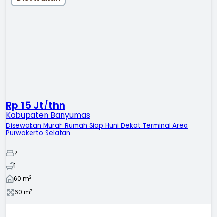
Rp 15 Jt/thn
Kabupaten Banyumas
Disewakan Murah Rumah Siap Huni Dekat Terminal Area
Purwokerto Selatan
2
1
2
60
m
2
60
m