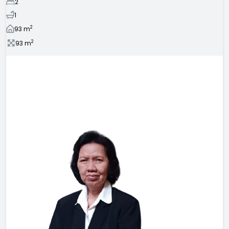
2
1
2
93
m
2
93
m