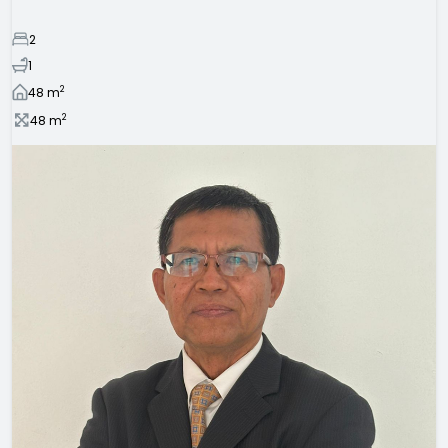
2
1
2
48
m
2
48
m