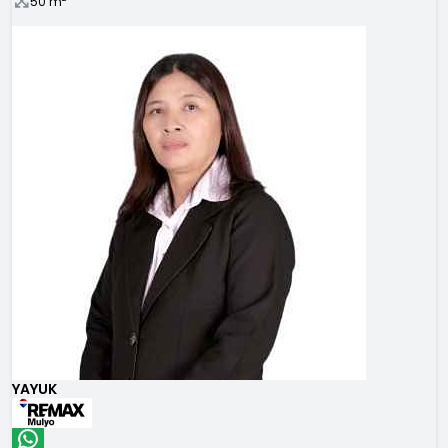
50
m
YAYUK